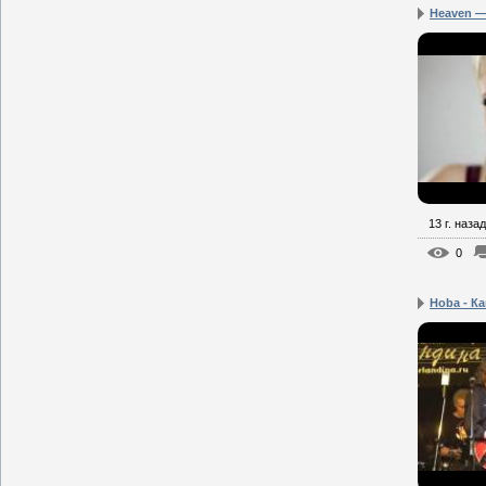
Heaven — 
13 г. назад
0
Hoba - Ка