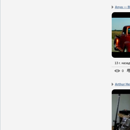
Anya — Be
13 г. назад
0
Arthur He