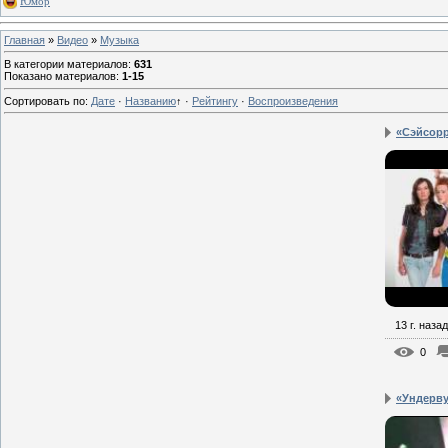
Юмор
Главная
»
Видео
»
Музыка
В категории материалов
:
631
Показано материалов
:
1-15
Сортировать по
:
Дате
·
Названию
↑
·
Рейтингу
·
Воспроизведения
«Сэйсорр
13 г. назад
0
«Ундерву