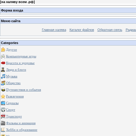
[
на халяву всем .рф
]
Форма входа
Меню сайта
Главная халява
Каталог файлов
Обратная связь
Радиа
Categories
Другое
Компьютерные игры
Красота и здоровье
Люди и блоги
Музыка
Общество
Путешествия и события
Развлечения
Сериалы
Спорт
Транспорт
Фильмы и анимация
Хобби и образование