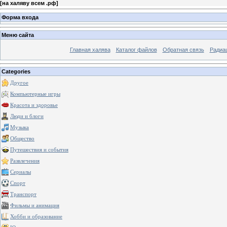
[
на халяву всем .рф
]
Форма входа
Меню сайта
Главная халява
Каталог файлов
Обратная связь
Радиа
Categories
Другое
Компьютерные игры
Красота и здоровье
Люди и блоги
Музыка
Общество
Путешествия и события
Развлечения
Сериалы
Спорт
Транспорт
Фильмы и анимация
Хобби и образование