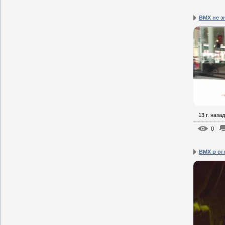
BMX не з
13 г. назад
0
BMX в ог