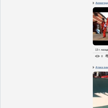
Армагедд
13 г. назад
0
Атака ра