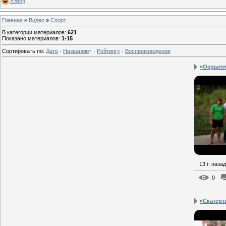
Юмор
Главная
»
Видео
»
Спорт
В категории материалов
:
621
Показано материалов
:
1-15
Сортировать по
:
Дате
·
Названию
↑
·
Рейтингу
·
Воспроизведения
«Окрылен
13 г. назад
0
«Скатерт