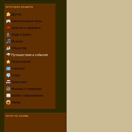
категории раздела
Другое
Компьютерные игры
Красота и здоровье
Люди и блоги
Музыка
Общество
Путешествия и события
Развлечения
Сериалы
Спорт
Транспорт
Фильмы и анимация
Хобби и образование
Юмор
почти на халяву