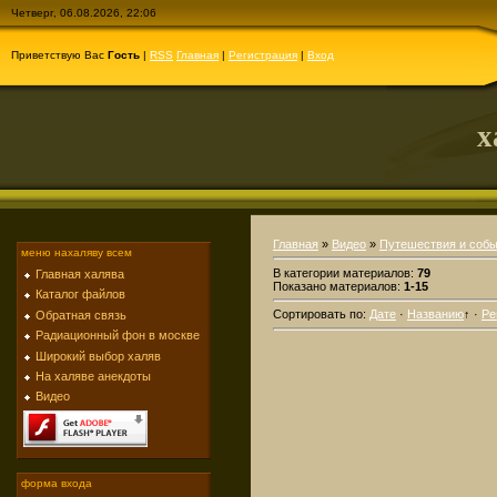
Четверг, 06.08.2026, 22:06
Приветствую Вас
Гость
|
RSS
Главная
|
Регистрация
|
Вход
х
Главная
»
Видео
»
Путешествия и соб
меню нахаляву всем
В категории материалов
:
79
Главная халява
Показано материалов
:
1-15
Каталог файлов
Сортировать по
:
Дате
·
Названию
↑
·
Ре
Обратная связь
Радиационный фон в москве
Широкий выбор халяв
На халяве анекдоты
Видео
форма входа