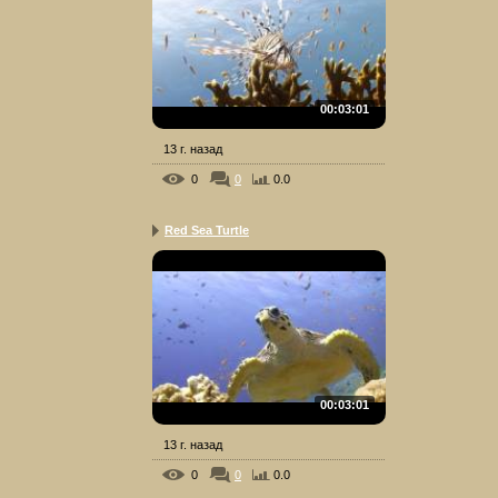
00:03:01
13 г. назад
0
0
0.0
Red Sea Turtle
00:03:01
13 г. назад
0
0
0.0