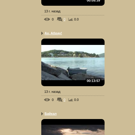
00:05:39
13 г. назад
0
0
0.0
Ах, Абрау!
00:13:57
13 г. назад
0
0
0.0
Байкал