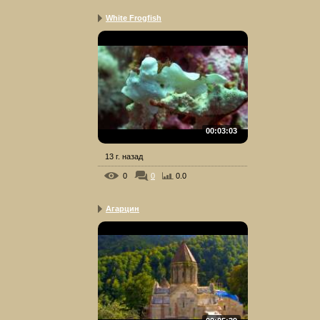
White Frogfish
00:03:03
13 г. назад
0
0
0.0
Агарцин