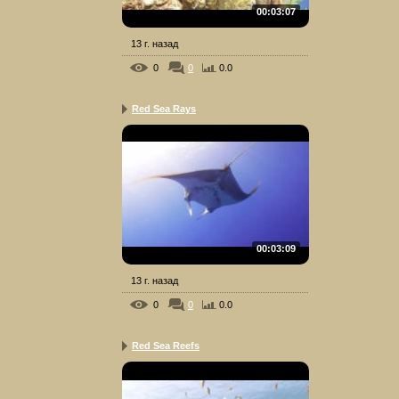
00:03:07
13 г. назад
0
0
0.0
Red Sea Rays
00:03:09
13 г. назад
0
0
0.0
Red Sea Reefs