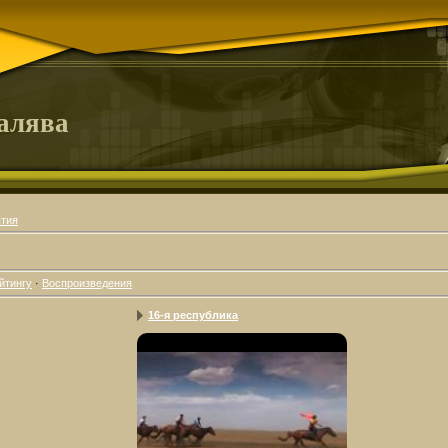
алява
ытия
йтингу
·
Воспроизведения
16-я республика