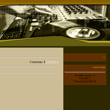
__
Страницы
:
1
2
3
4
5
6
»
статистика
Онлайн всего:
1
Гостей:
1
Пользователей:
0