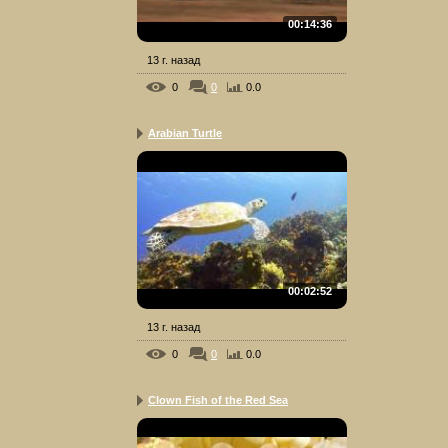
00:14:36
13 г. назад
0
0
0.0
Arabian Turtle
00:02:52
13 г. назад
0
0
0.0
Clown Fish of the Red Sea