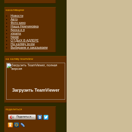
нахалявщики
Новости
Авто
Фото кино
Наша Немчиновка
Кроха и я
xteamx
hippie
ОТДЫХ В АДЛЕРЕ
На халяву всем
Выбираем и заказываем
на халяву teamview
Загрузить TeamViewer
поделиться
Поделиться…