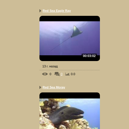
Red Sea Eagle Ray
00:03:02
13 г. назад
0
0
0.0
Red Sea Moray