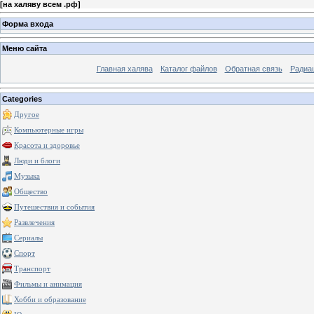
[
на халяву всем .рф
]
Форма входа
Меню сайта
Главная халява
Каталог файлов
Обратная связь
Радиа
Categories
Другое
Компьютерные игры
Красота и здоровье
Люди и блоги
Музыка
Общество
Путешествия и события
Развлечения
Сериалы
Спорт
Транспорт
Фильмы и анимация
Хобби и образование