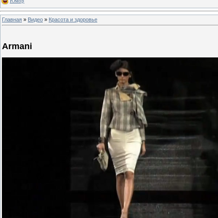
Юмор
Главная
»
Видео
»
Красота и здоровье
Armani