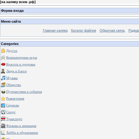
[
на халяву всем .рф
]
Форма входа
Меню сайта
Главная халява
Каталог файлов
Обратная связь
Радиа
Categories
Другое
Компьютерные игры
Красота и здоровье
Люди и блоги
Музыка
Общество
Путешествия и события
Развлечения
Сериалы
Спорт
Транспорт
Фильмы и анимация
Хобби и образование