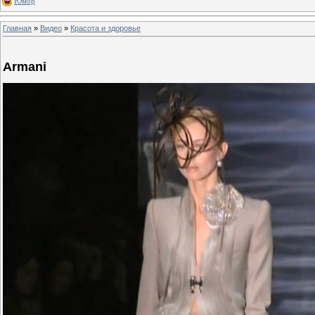
Юмор
Главная
»
Видео
»
Красота и здоровье
Armani