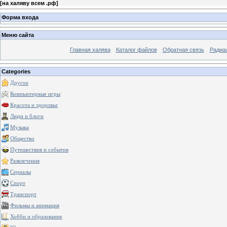
[
на халяву всем .рф
]
Форма входа
Меню сайта
Главная халява
Каталог файлов
Обратная связь
Радиа
Categories
Другое
Компьютерные игры
Красота и здоровье
Люди и блоги
Музыка
Общество
Путешествия и события
Развлечения
Сериалы
Спорт
Транспорт
Фильмы и анимация
Хобби и образование