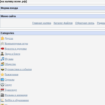
[
на халяву всем .рф
]
Форма входа
Меню сайта
Главная халява
Каталог файлов
Обратная связь
Радиа
Categories
Другое
Компьютерные игры
Красота и здоровье
Люди и блоги
Музыка
Общество
Путешествия и события
Развлечения
Сериалы
Спорт
Транспорт
Фильмы и анимация
Хобби и образование