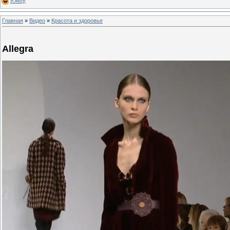
Юмор
Главная
»
Видео
»
Красота и здоровье
Allegra